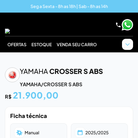
Seg a Sexta - 8h as 18h | Sab - 8h as 14h
OFERTAS
ESTOQUE
VENDA SEU CARRO
‹
›
YAMAHA
CROSSER S ABS
YAMAHA/CROSSER S ABS
21.900,00
R$
Ficha técnica
Manual
2025/2025