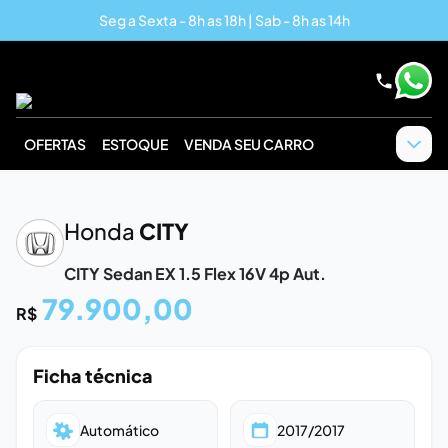
Seg a Sexta - 8h as 18h | Sab - 8h as 14h
OFERTAS
ESTOQUE
VENDA SEU CARRO
‹
›
Honda
CITY
CITY Sedan EX 1.5 Flex 16V 4p Aut.
79.900,00
R$
Ficha técnica
Automático
2017/2017