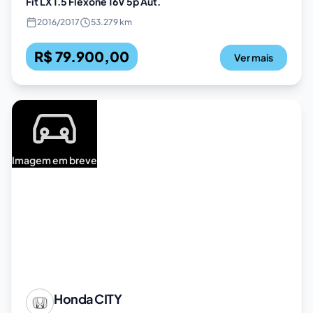
Fit LX 1.5 Flexone 16V 5p Aut.
2016
/
2017
53.279 km
R$ 79.900,00
Ver mais
Imagem em breve
Honda
CITY