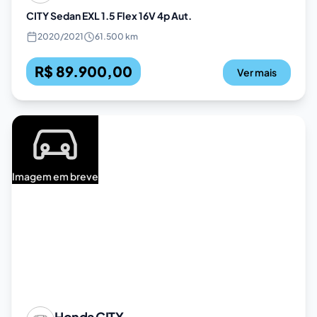
CITY Sedan EXL 1.5 Flex 16V 4p Aut.
2020
/
2021
61.500 km
R$ 89.900,00
Ver mais
Imagem em breve
Honda
CITY