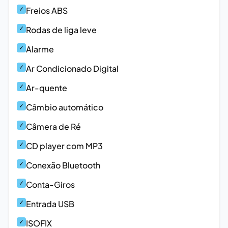
✓
Freios ABS
✓
Rodas de liga leve
✓
Alarme
✓
Ar Condicionado Digital
✓
Ar-quente
✓
Câmbio automático
✓
Câmera de Ré
✓
CD player com MP3
✓
Conexão Bluetooth
✓
Conta-Giros
✓
Entrada USB
✓
ISOFIX