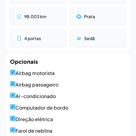
98.003
km
Prata
4
portas
Sedã
Opcionais
✓
Airbag motorista
✓
Airbag passageiro
✓
Ar-condicionado
✓
Computador de bordo
✓
Direção elétrica
✓
Farol de neblina